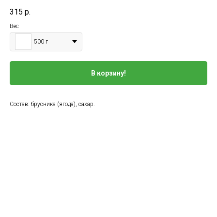
315
р.
Вес
500 г
В корзину!
Состав: брусника (ягода), сахар.